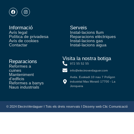
Informació
Serveis
Avís legal
Instal-lacions llum
Política de privadesa
Reparacions elèctriques
Avís de cookies
Instal-lacions gas
Contactar
Instal-lacions aigua
Visita la nostra botiga
Reparacions
972 55 52 55
Reformes a
cuines
info@electroverdaguer.com
Manteniment
Avda. Euskadi 10 nau 7 Polígon
d’edficis
industrial Mas Morató 17700 - La
Reformes a banys
Jonquera
Naus industrials
© 2024 ElectroVerdaguer I Tots els drets reservats I Disseny web Clic Comunicació