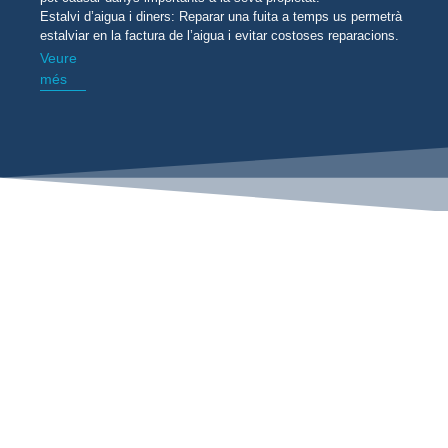
Estalvi d’aigua i diners: Reparar una fuita a temps us permetrà
estalviar en la factura de l’aigua i evitar costoses reparacions.
Veure
més