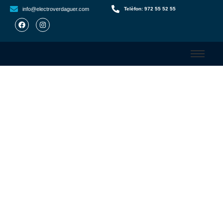
info@electroverdaguer.com
Telèfon: 972 55 52 55
Reparació de Fuites d’Aigua a la
Jonquera
Solucions Ràpides i Eficaces amb