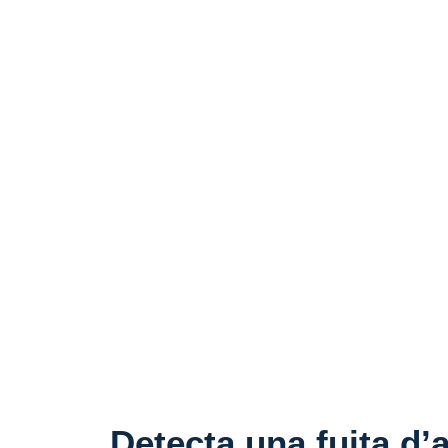
ElectroVerdaguer
Demana pressupost
Detecta una fuita d’