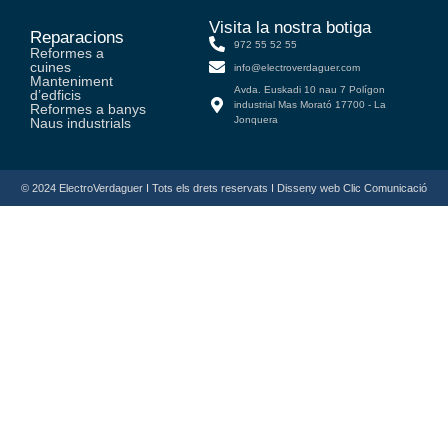
Visita la nostra botiga
Reparacions
972 55 52 55
Reformes a
cuines
info@electroverdaguer.com
Manteniment
Avda. Euskadi 10 nau 7 Polígon
d’edficis
industrial Mas Morató 17700 - La
Reformes a banys
Jonquera
Naus industrials
© 2024 ElectroVerdaguer I Tots els drets reservats I Disseny web Clic Comunicació