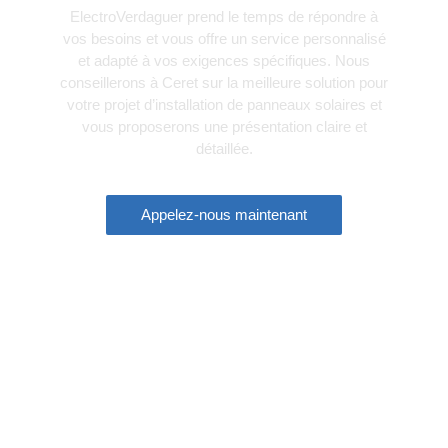
ElectroVerdaguer prend le temps de répondre à
vos besoins et vous offre un service personnalisé
et adapté à vos exigences spécifiques. Nous
conseillerons à Ceret sur la meilleure solution pour
votre projet d’installation de panneaux solaires et
vous proposerons une présentation claire et
détaillée.
Appelez-nous maintenant