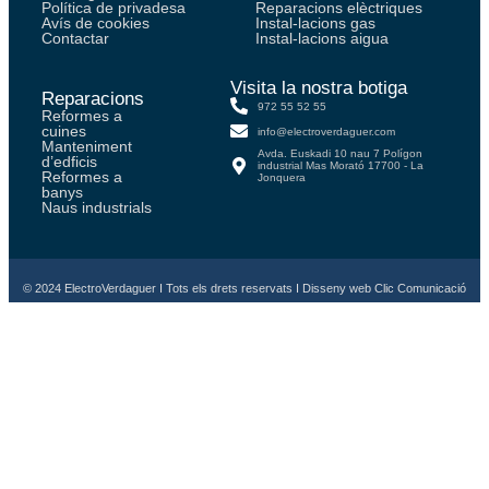
Política de privadesa
Reparacions elèctriques
Avís de cookies
Instal-lacions gas
Contactar
Instal-lacions aigua
Visita la nostra botiga
Reparacions
972 55 52 55
Reformes a
cuines
info@electroverdaguer.com
Manteniment
Avda. Euskadi 10 nau 7 Polígon
d’edficis
industrial Mas Morató 17700 - La
Reformes a
Jonquera
banys
Naus industrials
© 2024 ElectroVerdaguer I Tots els drets reservats I Disseny web Clic Comunicació