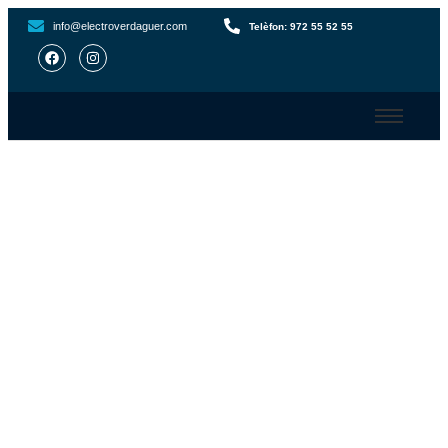
info@electroverdaguer.com
Telèfon: 972 55 52 55
Instal·lació plaques
solars a Darnius
A ElectroVerdaguer ens prenem el temps per
escoltar les vostres necessitats i oferir-vos un